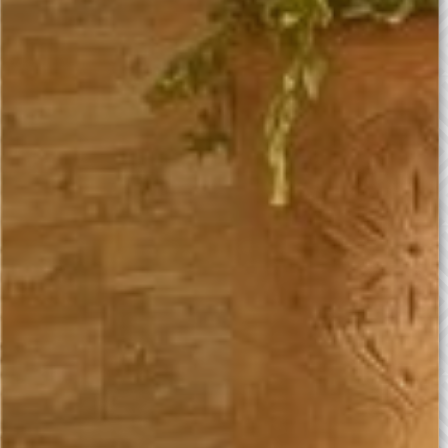
Progamme Adult
15 ans et plus
ARABIC
Learn more
TASHLHEET
Learn more
Browse all our courses