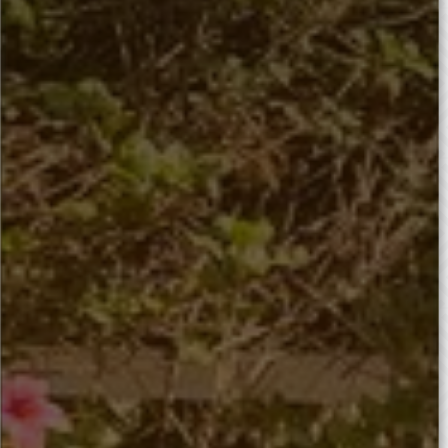
Et si apprendre l'anglais
pouvait être agréable ?
Yes, it's possible!
Nous savons tous combien l'apprentissage
d'une nouvelle langue peut être pénible et
décourageant. Au CLC, notre plus grand
succès est de faire aimer les cours à nos
étudiants. De cette manière, ils
n'abandonnent pas, au contraire, le cours