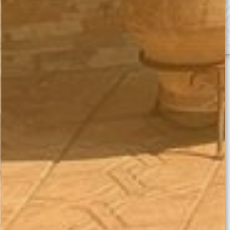
CLC Morocco
Angle Rues Khalid Ibn El Oualid et Sourya Quartier Saadia,
Guéliz, Marrakech 40000
Maroc
Follow Us