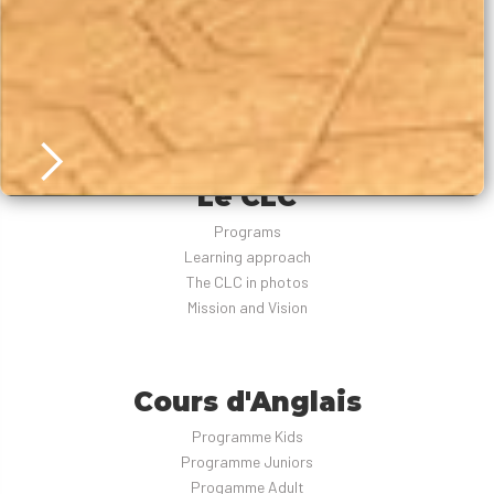



Le CLC
Slide 2 of 6.
Programs
Learning approach
The CLC in photos
Mission and Vision
Cours d'Anglais
Programme Kids
Programme Juniors
Progamme Adult